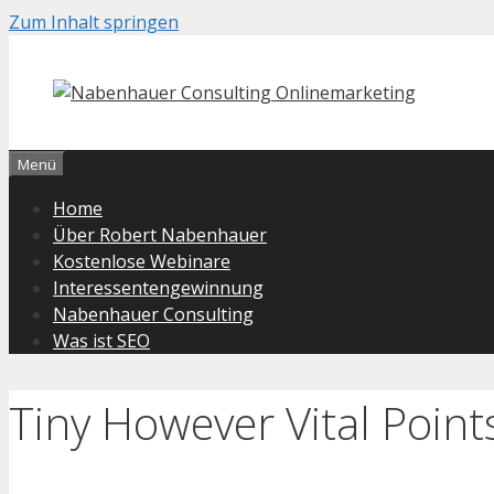
Zum Inhalt springen
Menü
Home
Über Robert Nabenhauer
Kostenlose Webinare
Interessentengewinnung
Nabenhauer Consulting
Was ist SEO
Tiny However Vital Poin