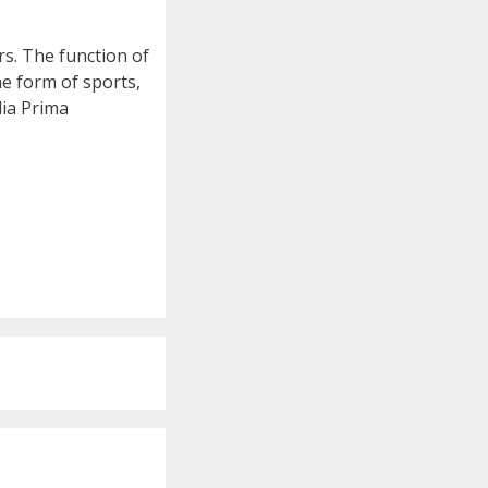
rs. The function of
he form of sports,
ia Prima