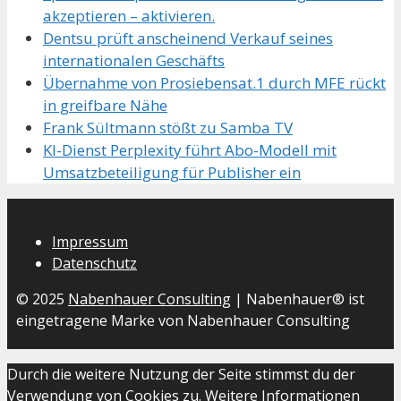
akzeptieren – aktivieren.
Dentsu prüft anscheinend Verkauf seines
internationalen Geschäfts
Übernahme von Prosiebensat.1 durch MFE rückt
in greifbare Nähe
Frank Sültmann stößt zu Samba TV
KI-Dienst Perplexity führt Abo-Modell mit
Umsatzbeteiligung für Publisher ein
Impressum
Datenschutz
© 2025
Nabenhauer Consulting
| Nabenhauer® ist
eingetragene Marke von Nabenhauer Consulting
Durch die weitere Nutzung der Seite stimmst du der
Verwendung von Cookies zu.
Weitere Informationen