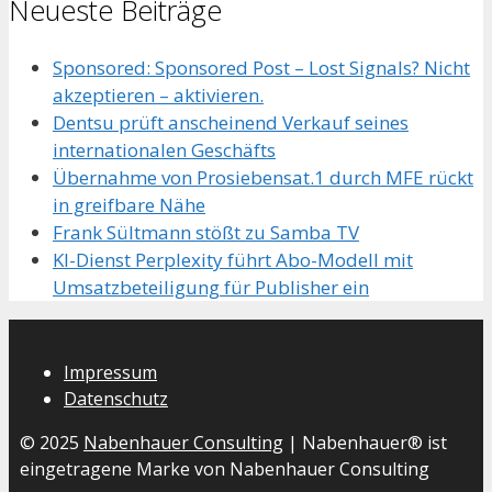
Neueste Beiträge
Sponsored: Sponsored Post – Lost Signals? Nicht
akzeptieren – aktivieren.
Dentsu prüft anscheinend Verkauf seines
internationalen Geschäfts
Übernahme von Prosiebensat.1 durch MFE rückt
in greifbare Nähe
Frank Sültmann stößt zu Samba TV
KI-Dienst Perplexity führt Abo-Modell mit
Umsatzbeteiligung für Publisher ein
Impressum
Datenschutz
© 2025
Nabenhauer Consulting
| Nabenhauer® ist
eingetragene Marke von Nabenhauer Consulting