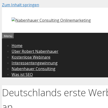
Zum Inhalt springen
Menü
Home
Über Robert Nabenhauer
Kostenlose Webinare
Interessentengewinnung
Nabenhauer Consulting
Was ist SEO
Deutschlands erste Wer
an