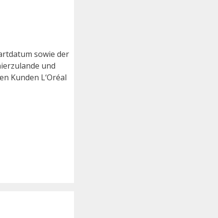
artdatum sowie der
hierzulande und
den Kunden L‘Oréal