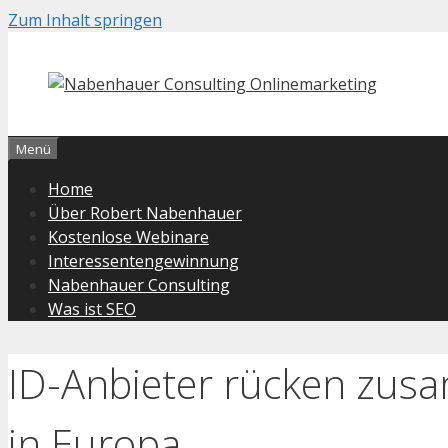
Zum Inhalt springen
Menü
Home
Über Robert Nabenhauer
Kostenlose Webinare
Interessentengewinnung
Nabenhauer Consulting
Was ist SEO
ID-Anbieter rücken zus
in Europa