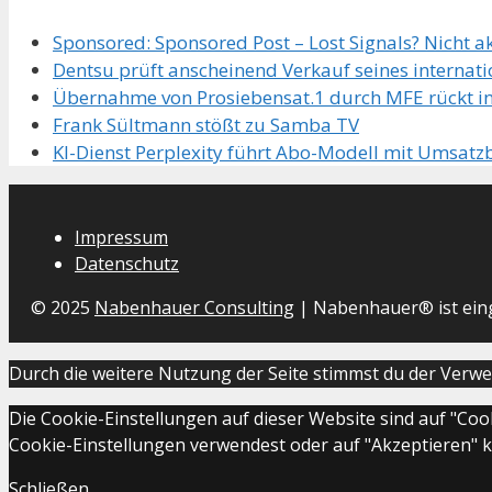
Sponsored: Sponsored Post – Lost Signals? Nicht ak
Dentsu prüft anscheinend Verkauf seines internat
Übernahme von Prosiebensat.1 durch MFE rückt in
Frank Sültmann stößt zu Samba TV
KI-Dienst Perplexity führt Abo-Modell mit Umsatzb
Impressum
Datenschutz
© 2025
Nabenhauer Consulting
| Nabenhauer® ist ein
Durch die weitere Nutzung der Seite stimmst du der Verw
Die Cookie-Einstellungen auf dieser Website sind auf "Co
Cookie-Einstellungen verwendest oder auf "Akzeptieren" kli
Schließen