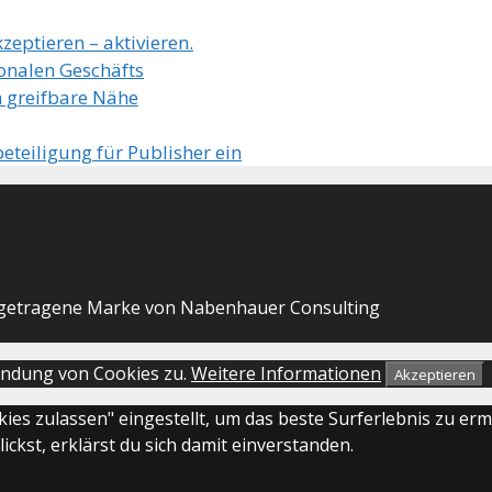
zeptieren – aktivieren.
ionalen Geschäfts
 greifbare Nähe
eteiligung für Publisher ein
getragene Marke von Nabenhauer Consulting
endung von Cookies zu.
Weitere Informationen
Akzeptieren
okies zulassen" eingestellt, um das beste Surferlebnis zu 
ckst, erklärst du sich damit einverstanden.